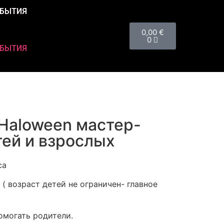
БЫТИЯ
0,00
€
0
БЫТИЯ
0 Haloween мастер-
тей и взрослых
са
 ( возраст детей не ограничен- главное
омогать родители.