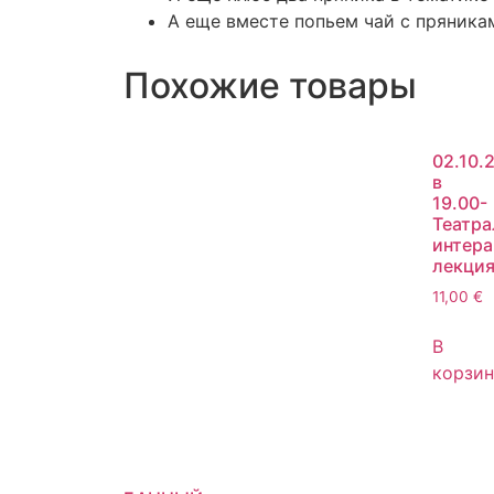
А еще вместе попьем чай с пряника
Похожие товары
02.10.
в
19.00-
Театра
интера
лекци
11,00
€
В
корзин