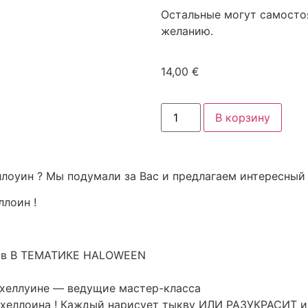
Остальные могут самосто
желанию.
14,00
€
В корзину
ллоуин ? Мы подумали за Вас и предлагаем интересны
лоин !
ков В ТЕМАТИКЕ HALOWEEN
 хеллуине — ведущие мастер-класса
 хеллоина ! Каждый нарисует тыкву ИЛИ РАЗУКРАСИТ и