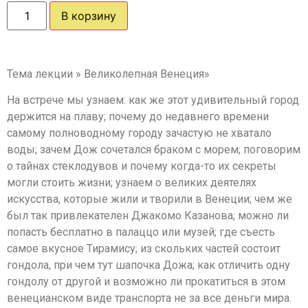
В корзину
Тема лекции » Великолепная Венеция»
На встрече мы узнаем: как же этот удивительный город
держится на плаву; почему до недавнего времени
самому полноводному городу зачастую не хватало
воды; зачем Дож сочетался браком с морем; поговорим
о тайнах стеклодувов и почему когда-то их секреты
могли стоить жизни; узнаем о великих деятелях
искусства, которые жили и творили в Венеции; чем же
был так привлекателен Джакомо Казанова; можно ли
попасть бесплатно в палаццо или музей; где съесть
самое вкусное Тирамису; из скольких частей состоит
гондола, при чем тут шапочка Дожа; как отличить одну
гондолу от другой и возможно ли прокатиться в этом
венецианском виде транспорта не за все деньги мира.